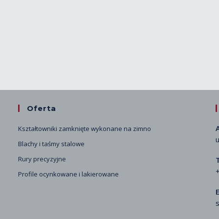
Oferta
Kształtowniki zamknięte wykonane na zimno
u
Blachy i taśmy stalowe
Rury precyzyjne
Profile ocynkowane i lakierowane
E