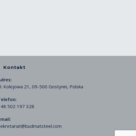
Kontakt
Adres:
l. Kolejowa 21, 09-500 Gostynin, Polska
Telefon:
+48 502 197 328
mail:
sekretariat@budmatsteel.com