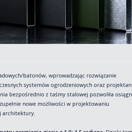
lisadowych/batonów, wprowadzając rozwiązanie
czesnych systemów ogrodzeniowych oraz projektan
ania bezpośrednio z taśmy stalowej pozwoliła osiąg
 zupełnie nowe możliwości w projektowaniu
architektury.
etru promienia gięcia z 1,0÷1,5 radiana
. Dzięki te