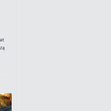
at
szą