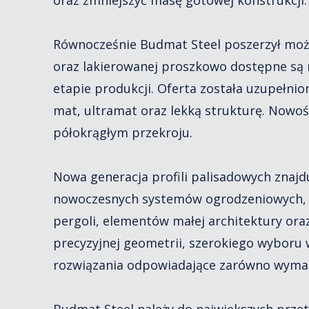
Równocześnie Budmat Steel poszerzył możl
oraz lakierowanej proszkowo dostępne są 
etapie produkcji. Oferta została uzupełni
mat, ultramat oraz lekką strukturę. Nowośc
półokrągłym przekroju.
Nowa generacja profili palisadowych znaj
nowoczesnych systemów ogrodzeniowych, br
pergoli, elementów małej architektury ora
precyzyjnej geometrii, szerokiego wybor
rozwiązania odpowiadające zarówno wymag
Budmat Steel należy do największych prze