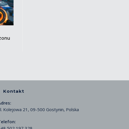
zonu
Kontakt
Adres:
l. Kolejowa 21, 09-500 Gostynin, Polska
Telefon:
+48 502 197 328