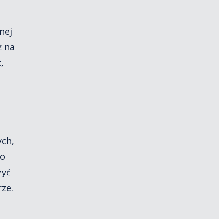
nej
ż na
,
ych,
wo
zyć
ze.