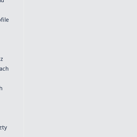
file
cz
rach
h
zty