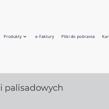
Produkty
e-Faktury
Pliki do pobrania
Kar
li palisadowych